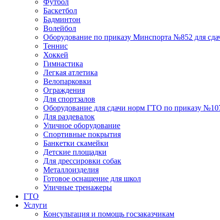
Футбол
Баскетбол
Бадминтон
Волейбол
Оборудование по приказу Минспорта №852 для сд
Теннис
Хоккей
Гимнастика
Легкая атлетика
Велопарковки
Ограждения
Для спортзалов
Оборудование для сдачи норм ГТО по приказу №107 
Для раздевалок
Уличное оборудование
Спортивные покрытия
Банкетки скамейки
Детские площадки
Для дреcсировки собак
Металлоизделия
Готовое оснащение для школ
Уличные тренажеры
ГТО
Услуги
Консультация и помощь госзаказчикам