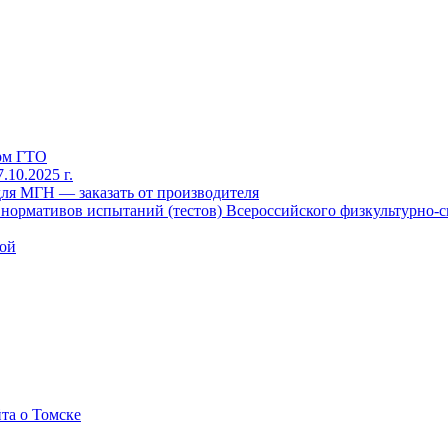
рм ГТО
10.2025 г.
для МГН — заказать от производителя
ормативов испытаний (тестов) Всероссийского физкультурно-сп
кой